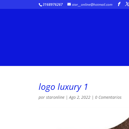
3168976267
star__online@hotmail.com
logo luxury 1
por
staronline
|
Ago 2, 2022
|
0 Comentarios