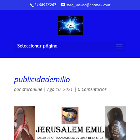
3168976267
star__online@hotmail.com
Seleccionar página
publicidademilio
por
staronline
|
Ago 10, 2021
|
0 Comentarios